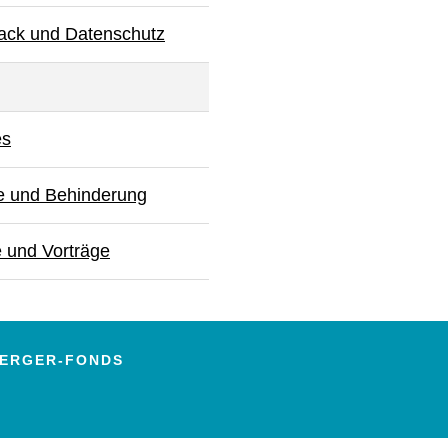
ack und Datenschutz
es
e und Behinderung
 und Vorträge
-BERGER-FONDS