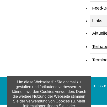
Feed-B
Links
Aktuell
Teilhab
Termine
Um diese Webseite für Sie optimal zu
© 2018 FRITZ-BERGER-STIFTUNG / FRITZ
gestalten und fortlaufend verbessern zu
können, werden Cookies verwenden. Durch
DATENSCHUTZ
IMPRESSUM
die weitere Nutzung der Webseite stimmen
Sie der Verwendung von Cookies zu. Mehr
Informationen finden Sie in der